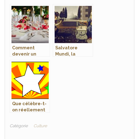
Comment
Salvatore
devenir un
Mundi, la
wedding
peinture la plus
planner?
chère de tous
les temps
Que célèbre-t-
on réellement
le dernier jour
de l’an?
Catégorie
Culture