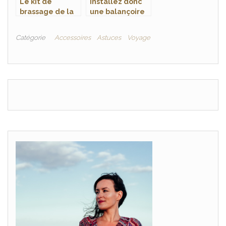
Le kit de
Installez donc
brassage de la
une balançoire
bière, un outil
pour que vos
comportant un
enfants
Catégorie
Accessoires
Astuces
Voyage
ensemble
s’amusent
d’éléments pour
assurer la
production de
votre bière