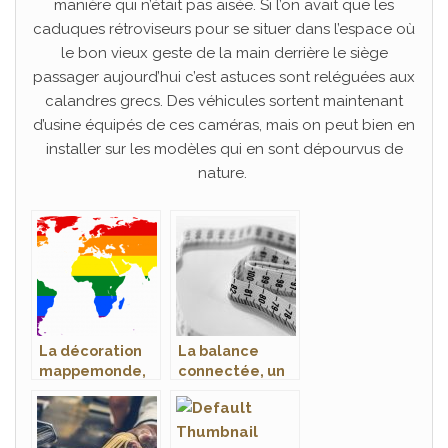
manière qui n’était pas aisée. Si l’on avait que les
caduques rétroviseurs pour se situer dans l’espace où
le bon vieux geste de la main derrière le siège
passager aujourd’hui c’est astuces sont reléguées aux
calandres grecs. Des véhicules sortent maintenant
d’usine équipés de ces caméras, mais on peut bien en
installer sur les modèles qui en sont dépourvus de
nature.
La décoration
La balance
mappemonde,
connectée, un
le nec plus ultra
remarquable
pour votre
appareil pour
intérieur
votre santé