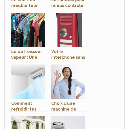
meuble télé
mieux controler
votre chauffage
Le défroisseur
Votre
vapeur : Une
interphone sans
solution
fil, le choix de la
adéquat pour
qualité
vos vêtements
Comment
Choix d’une
refroidir les
machine de
pièces sans
découpage à
bruit ?
l’emporte-pièce