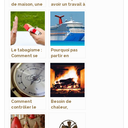
de maison, une
avoir un travail à
passion pour
domicile?
tous
Le tabagisme :
Pourquoi pas
Comment se
partir en
débarrasser de
croisière pour
cette
des vacances ?
dépendance?
Comment
Besoin de
contrôler le
chaleur,
taux d’humidité
achetez un
à l’intérieur de
parasol
la maison?
chauffant