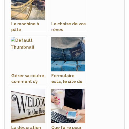
La machine à
La chaise de vos
pâte
rêves
électrique, une
machine
conçue pour
assurer la
conception de
vos pâtes
Gérer sa colère,
Formulaire
comment s’y
esta, le site de
prendre?
demande de
visa le plus
facile
La décoration
Que faire pour