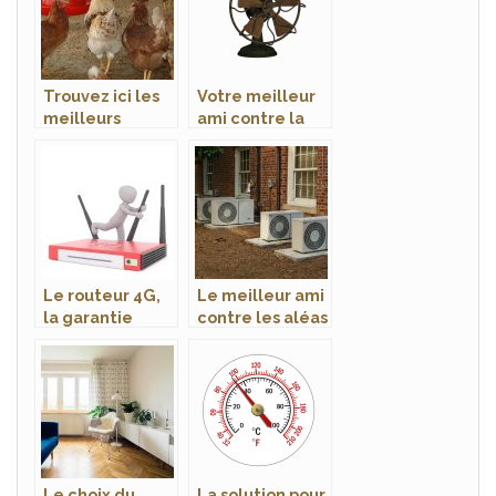
Trouvez ici les
Votre meilleur
meilleurs
ami contre la
poulaillers pour
chaleur en été,
débuter dans
le ventilateur
l’élevage!
Le routeur 4G,
Le meilleur ami
la garantie
contre les aléas
d’une bonne
de la saison
connection
estivale, le
internet
climatiseur
Le choix du
La solution pour