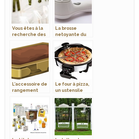
Vous êtes à la
La brosse
recherche des
netoyante du
housses de
visage, pour un
chaise jetable?
retour efficace
de l’éclat du
visage
L’accessoire de
Le four à pizza,
rangement
un ustensile
idéal pour tous
indispensable
vos bijoux
pour la
préparation des
pizzas