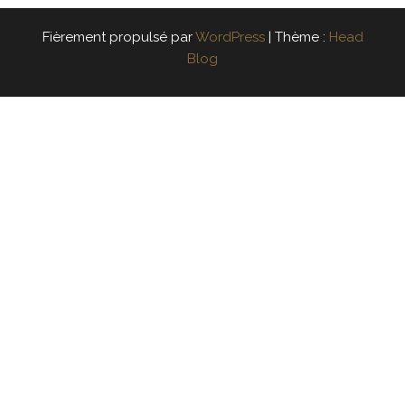
Fièrement propulsé par
WordPress
|
Thème :
Head
Blog