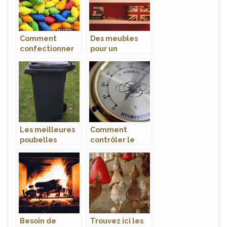
Comment
Des meubles
confectionner
pour un
un bracelet
rangement
grâce à des fils?
ordonné dans la
maison
Les meilleures
Comment
poubelles
contrôler le
automatiques
taux d’humidité
du marché
à l’intérieur de
la maison?
Besoin de
Trouvez ici les