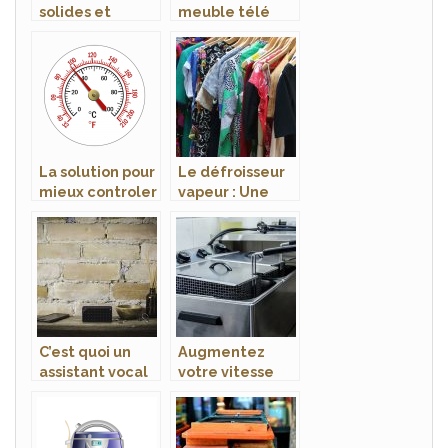
solides et
meuble télé
résistants
comme vous les
aimez!
La solution pour
Le défroisseur
mieux controler
vapeur : Une
votre chauffage
solution
adéquat pour
vos vêtements
C’est quoi un
Augmentez
assistant vocal
votre vitesse
et comment
dans la cuisine
s’en servir ?
avec une
friteuse