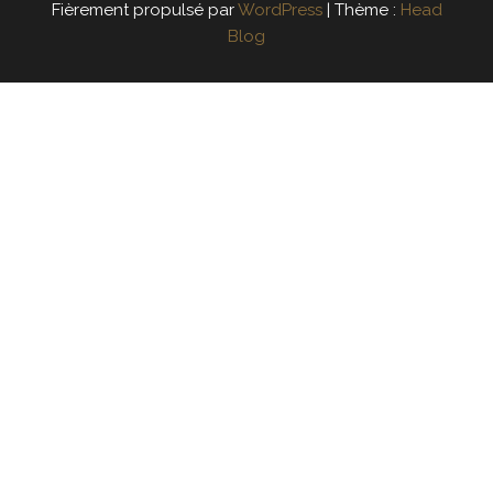
Fièrement propulsé par
WordPress
|
Thème :
Head
Blog