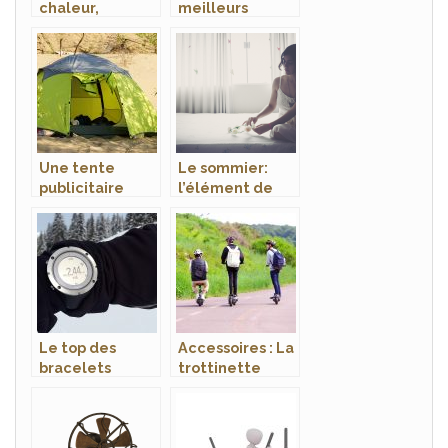
chaleur,
meilleurs
achetez un
poulaillers pour
parasol
débuter dans
chauffant
l’élevage!
Une tente
Le sommier:
publicitaire
l’élément de
pour vos
base d’un lit
évènements
confortable
Le top des
Accessoires : La
bracelets
trottinette
connectés
électrique