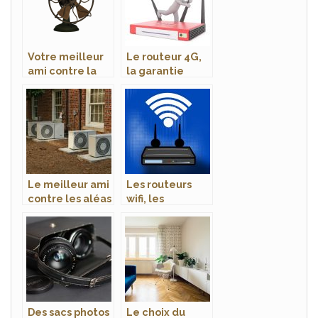
Votre meilleur
Le routeur 4G,
ami contre la
la garantie
chaleur en été,
d’une bonne
le ventilateur
connection
internet
Le meilleur ami
Les routeurs
contre les aléas
wifi, les
de la saison
meilleures
estivale, le
offres de vente
climatiseur
Des sacs photos
Le choix du