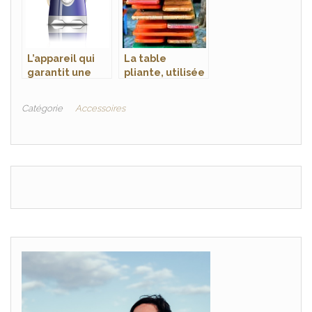
électrique
L’appareil qui
La table
garantit une
pliante, utilisée
cuisson rapide
pour les
et réussi du riz
espaces étroits
Catégorie
Accessoires